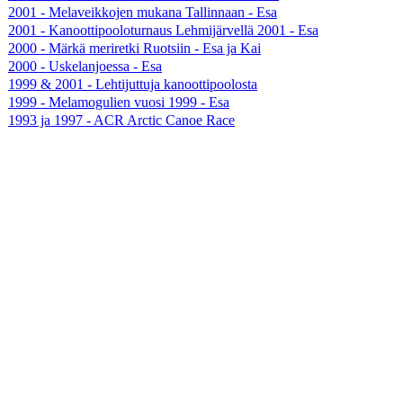
2001 - Melaveikkojen mukana Tallinnaan - Esa
2001 - Kanoottipooloturnaus Lehmijärvellä 2001 - Esa
2000 - Märkä meriretki Ruotsiin - Esa ja Kai
2000 - Uskelanjoessa - Esa
1999 & 2001 - Lehtijuttuja kanoottipoolosta
1999 - Melamogulien vuosi 1999 - Esa
1993 ja 1997 - ACR Arctic Canoe Race