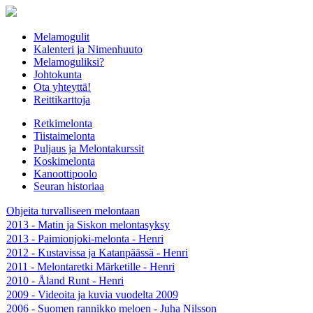
Melamogulit
Kalenteri ja Nimenhuuto
Melamoguliksi?
Johtokunta
Ota yhteyttä!
Reittikarttoja
Retkimelonta
Tiistaimelonta
Puljaus ja Melontakurssit
Koskimelonta
Kanoottipoolo
Seuran historiaa
Ohjeita turvalliseen melontaan
2013 - Matin ja Siskon melontasyksy
2013 - Paimionjoki-melonta - Henri
2012 - Kustavissa ja Katanpäässä - Henri
2011 - Melontaretki Märketille - Henri
2010 - Åland Runt - Henri
2009 - Videoita ja kuvia vuodelta 2009
2006 - Suomen rannikko meloen - Juha Nilsson