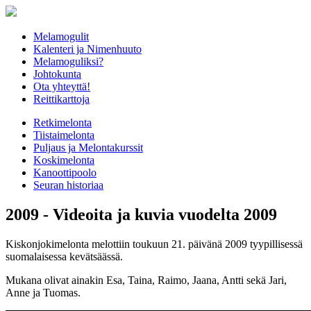
Melamogulit
Kalenteri ja Nimenhuuto
Melamoguliksi?
Johtokunta
Ota yhteyttä!
Reittikarttoja
Retkimelonta
Tiistaimelonta
Puljaus ja Melontakurssit
Koskimelonta
Kanoottipoolo
Seuran historiaa
2009 - Videoita ja kuvia vuodelta 2009
Kiskonjokimelonta melottiin toukuun 21. päivänä 2009 tyypillisessä
suomalaisessa kevätsäässä.
Mukana olivat ainakin Esa, Taina, Raimo, Jaana, Antti sekä Jari,
Anne ja Tuomas.