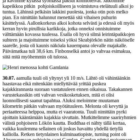
ja kävimme kylässä syömässä paksut kolmioleivät. Jatkoimme
kapeikkoa pitkin pohjoiskoilliseen ja voimistuva etelätuuli alkoi jo
tuntua. Lähinnä pelkäsin lakkini puolesta, jonka otin pois melko
pian. En nimittäin halunnut menettää sitä vihaisen puhurin
käsittelyssä. Aallonkorkeus alkoi kohota selvästi ja edessä oli myös
kerran hyvin pirullisia karikkoja, jotka onneksi onnistuimme
välttämään kovassa tuulessa. Esalla oli hyvä silmä leirintäpaikkojen
suhteen ja majoituimme toiseksi yöksi Skrabjörkön nätin näköiselle
saarelle, josta oli kaunis näköala kauempana olevalle majakalle.
Päivämatkaa tuli 38,6 km. Finbonselkä antoi jo vahvaa esimakua,
siitä mitä myöhemmin oli tulossa.
30.07.
aamulla tuuli oli yltynyt yli 10 m/s. Lähtö oli vähintäänkin
haastavaa eikä mitenkään miellyttävää yrittää puskea
kajakkirannasta suoraan vastatuuleen ennen oikaisua. Takakannen
varustekassikin otti vahvan vesikosketuksen, mitä ei olisi
luonnollisesti saanut tapahtua. Aluksi meloimme muutaman
kilometrin pätkän vahvaan myötätuuleen. Melonta oli kevyttä ja
periaatteessa helppoa, mutta ei vaaratonta. Tuuli nimittäin pyrki
ajoittain kääntämään kajakkia sivuttain. Mutkittelimme saariryhmien
välistä pohjoiseen Lökön kautta. Buddhaa ei nähty tällä kertaa,
vaikka kuulemma sellainen oli joskus havaittu yhdellä tietyllä
kalliolla. Retken tietynlainen kulminaatiopiste, turning point oli
Ahvenanmaan pohjoisin saari Gamlan. Gamlan piirtyi maisemaan