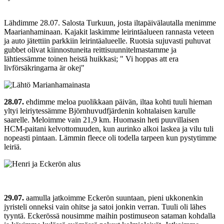
Lähdimme 28.07. Salosta Turkuun, josta iltapäivälautalla menimme
Maarianhaminaan. Kajakit laskimme leirintäalueen rannasta veteen
ja auto jätettiin parkkiin leirintäalueelle. Ruotsia sujuvasti puhuvat
gubbet olivat kiinnostuneita reittisuunnitelmastamme ja
lähtiessämme toinen heistä huikkasi; " Vi hoppas att era
livförsäkringarna är okej"
28.07.
ehdimme meloa puolikkaan päivän, iltaa kohti tuuli hieman
yltyi leiriytessämme Björnhuvudfjärdenin kohtalaisen karulle
saarelle. Meloimme vain 21,9 km. Huomasin heti puuvillaisen
HCM-paitani kelvottomuuden, kun aurinko alkoi laskea ja vilu tuli
nopeasti pintaan. Lämmin fleece oli todella tarpeen kun pystytimme
leiriä.
29.07.
aamulla jatkoimme Eckerön suuntaan, pieni ukkonenkin
jyristeli onneksi vain ohitse ja satoi jonkin verran. Tuuli oli lähes
tyyntä. Eckerössä nousimme maihin postimuseon sataman kohdalla