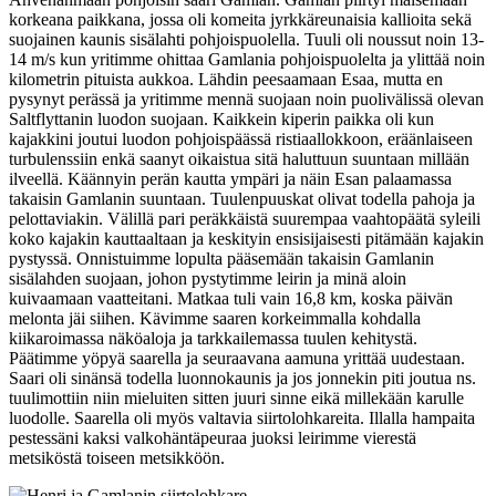
korkeana paikkana, jossa oli komeita jyrkkäreunaisia kallioita sekä
suojainen kaunis sisälahti pohjoispuolella. Tuuli oli noussut noin 13-
14 m/s kun yritimme ohittaa Gamlania pohjoispuolelta ja ylittää noin
kilometrin pituista aukkoa. Lähdin peesaamaan Esaa, mutta en
pysynyt perässä ja yritimme mennä suojaan noin puolivälissä olevan
Saltflyttanin luodon suojaan. Kaikkein kiperin paikka oli kun
kajakkini joutui luodon pohjoispäässä ristiaallokkoon, eräänlaiseen
turbulenssiin enkä saanyt oikaistua sitä haluttuun suuntaan millään
ilveellä. Käännyin perän kautta ympäri ja näin Esan palaamassa
takaisin Gamlanin suuntaan. Tuulenpuuskat olivat todella pahoja ja
pelottaviakin. Välillä pari peräkkäistä suurempaa vaahtopäätä syleili
koko kajakin kauttaaltaan ja keskityin ensisijaisesti pitämään kajakin
pystyssä. Onnistuimme lopulta pääsemään takaisin Gamlanin
sisälahden suojaan, johon pystytimme leirin ja minä aloin
kuivaamaan vaatteitani. Matkaa tuli vain 16,8 km, koska päivän
melonta jäi siihen. Kävimme saaren korkeimmalla kohdalla
kiikaroimassa näköaloja ja tarkkailemassa tuulen kehitystä.
Päätimme yöpyä saarella ja seuraavana aamuna yrittää uudestaan.
Saari oli sinänsä todella luonnokaunis ja jos jonnekin piti joutua ns.
tuulimottiin niin mieluiten sitten juuri sinne eikä millekään karulle
luodolle. Saarella oli myös valtavia siirtolohkareita. Illalla hampaita
pestessäni kaksi valkohäntäpeuraa juoksi leirimme vierestä
metsiköstä toiseen metsikköön.