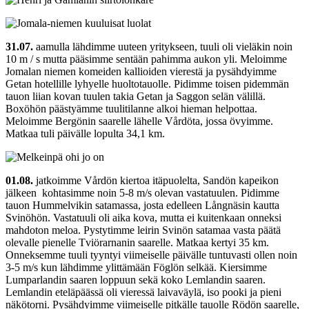
31.07.
aamulla lähdimme uuteen yritykseen, tuuli oli vieläkin noin
10 m / s mutta pääsimme sentään pahimma aukon yli. Meloimme
Jomalan niemen komeiden kallioiden vierestä ja pysähdyimme
Getan hotellille lyhyelle huoltotauolle. Pidimme toisen pidemmän
tauon liian kovan tuulen takia Getan ja Saggon selän välillä.
Boxöhön päästyämme tuulitilanne alkoi hieman helpottaa.
Meloimme Bergönin saarelle lähelle Vårdöta, jossa övyimme.
Matkaa tuli päivälle lopulta 34,1 km.
01.08.
jatkoimme Vårdön kiertoa itäpuolelta, Sandön kapeikon
jälkeen kohtasimme noin 5-8 m/s olevan vastatuulen. Pidimme
tauon Hummelvikin satamassa, josta edelleen Långnäsin kautta
Svinöhön. Vastatuuli oli aika kova, mutta ei kuitenkaan onneksi
mahdoton meloa. Pystytimme leirin Svinön satamaa vasta päätä
olevalle pienelle Tviörarnanin saarelle. Matkaa kertyi 35 km.
Onneksemme tuuli tyyntyi viimeiselle päivälle tuntuvasti ollen noin
3-5 m/s kun lähdimme ylittämään Föglön selkää. Kiersimme
Lumparlandin saaren loppuun sekä koko Lemlandin saaren.
Lemlandin eteläpäässä oli vieressä laivaväylä, iso pooki ja pieni
näkötorni. Pysähdyimme viimeiselle pitkälle tauolle Rödön saarelle,