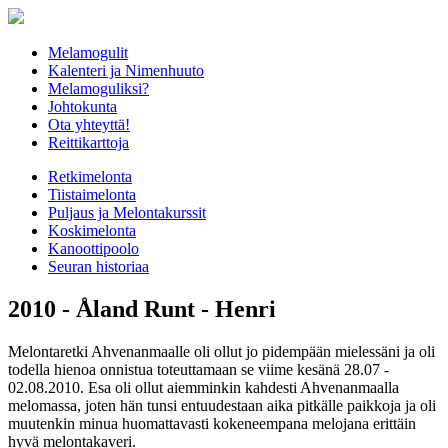
Melamogulit
Kalenteri ja Nimenhuuto
Melamoguliksi?
Johtokunta
Ota yhteyttä!
Reittikarttoja
Retkimelonta
Tiistaimelonta
Puljaus ja Melontakurssit
Koskimelonta
Kanoottipoolo
Seuran historiaa
2010 - Åland Runt - Henri
Melontaretki Ahvenanmaalle oli ollut jo pidempään mielessäni ja oli
todella hienoa onnistua toteuttamaan se viime kesänä 28.07 -
02.08.2010. Esa oli ollut aiemminkin kahdesti Ahvenanmaalla
melomassa, joten hän tunsi entuudestaan aika pitkälle paikkoja ja oli
muutenkin minua huomattavasti kokeneempana melojana erittäin
hyvä melontakaveri.